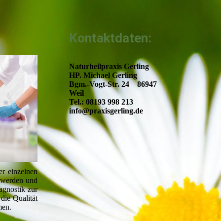
Kontaktdaten:
Naturheilpraxis Gerling
HP. Michael Gerling
Bgm.-Vogt-Str. 24 86947
Weil
Tel.: 08193 998 213
info@praxisgerling.de
er einzelnen
t werden und
agnostik zur
die Qualität
men.