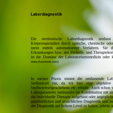
Labordiagnostik
Die medizinische Labordiagnostik umfass
Körpermaterialien durch optische, chemische od
meist mittels automatisierter Verfahren. Sie
Erkrankungen bzw. der Verlaufs- und Therapiekon
ist die Domäne der Laboratoriumsmedizin oder 
www.doccheck.com)
In meiner Praxis nimmt die umfassende Labo
Stellenwert ein, da ich hier eine objektive 
Stoffwechselgeschehens etc. erhalte. Auch schon 
Laborparameter zueinander (in Kombination mit an
die individuelle Therapie aufgebaut oder angeglic
ganzheitlichen und ursächlichen Diagnostik und z
der Diagnostik auf hohem Level zu halten, arbeite