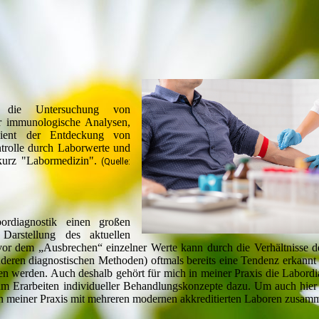
t die Untersuchung von
er immunologische Analysen,
 dient der Entdeckung von
trolle durch Laborwerte und
kurz "Labormedizin".
(Quelle:
rdiagnostik einen großen
Darstellung des aktuellen
vor dem „Ausbrechen“ einzelner Werte kann durch die Verhältnisse d
deren diagnostischen Methoden) oftmals bereits eine Tendenz erkann
hen werden. Auch deshalb gehört für mich in meiner Praxis die Labordi
um Erarbeiten individueller Behandlungskonzepte dazu. Um auch hier 
 in meiner Praxis mit mehreren modernen akkreditierten Laboren zusam